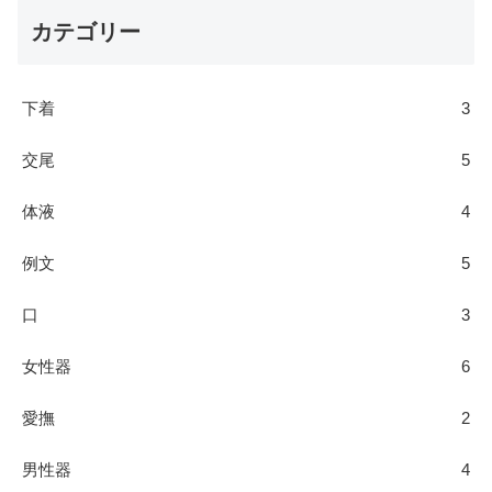
カテゴリー
下着
3
交尾
5
体液
4
例文
5
口
3
女性器
6
愛撫
2
男性器
4