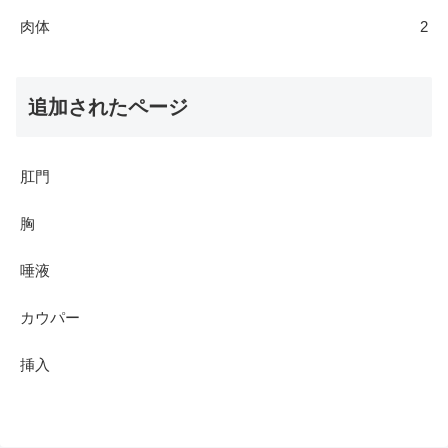
肉体
2
追加されたページ
肛門
胸
唾液
カウパー
挿入